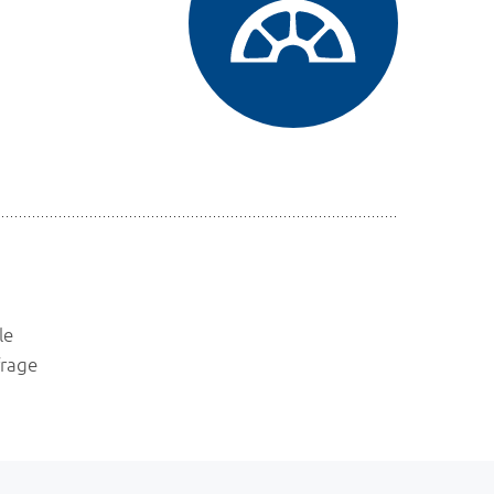
le
frage