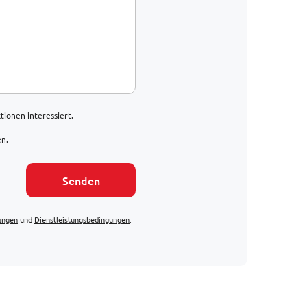
ionen interessiert.
en.
Senden
ungen
und
Dienstleistungsbedingungen
.