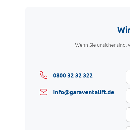
Wir
Wenn Sie unsicher sind, 
I
V
0800 32 32 322
D
E-
info@garaventalift.de
Ma
S
K