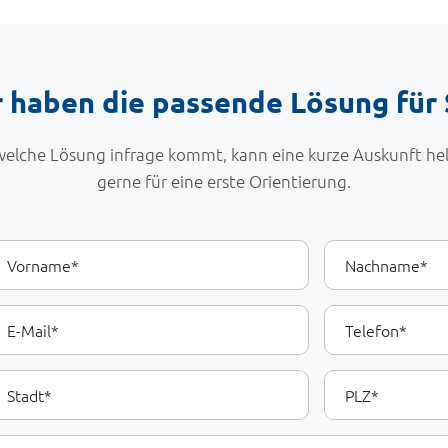
 haben die passende Lösung für 
welche Lösung infrage kommt, kann eine kurze Auskunft hel
gerne für eine erste Orientierung.
hre
orname
Nachname
etails
Telefon
il
tadt
PLZ
ommentare