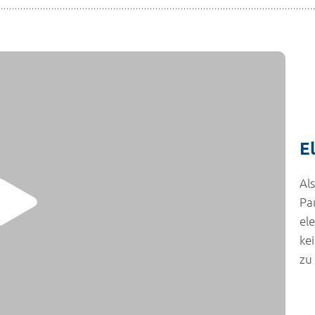
E
Al
Pa
el
ke
zu