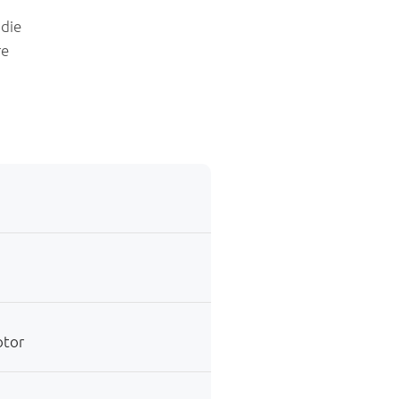
 die
re
otor