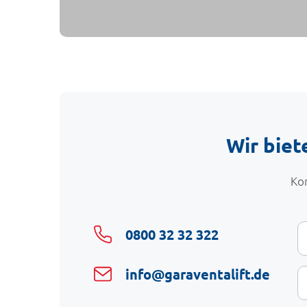
Wir biet
Kon
I
V
0800 32 32 322
D
E-
info@garaventalift.de
Ma