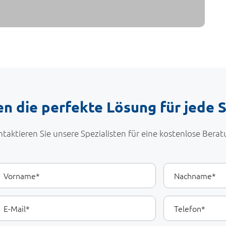
en die perfekte Lösung für jede S
taktieren Sie unsere Spezialisten für eine kostenlose Bera
hre
orname
Nachname
etails
Telefon
il