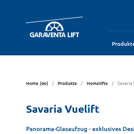
Produkt
Sie
Savaria 
Home (de)
Produkte
Homelifte
sind
hier:
Savaria Vuelift
Panorama-Glasaufzug - exklusives De