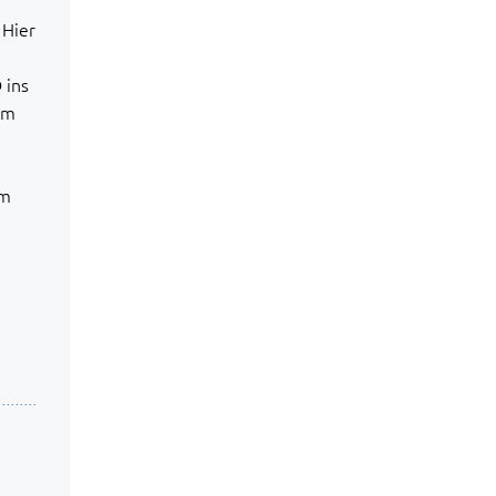
 Hier
 ins
im
em