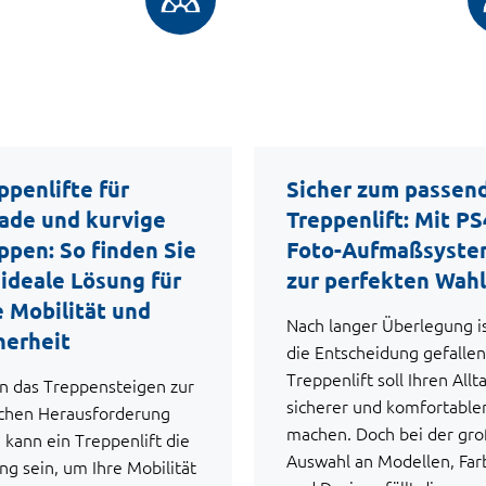
ppenlifte für
Sicher zum passen
ade und kurvige
Treppenlift: Mit P
ppen: So finden Sie
Foto-Aufmaßsyste
 ideale Lösung für
zur perfekten Wahl
e Mobilität und
Nach langer Überlegung i
herheit
die Entscheidung gefallen
Treppenlift soll Ihren Allt
 das Treppensteigen zur
sicherer und komfortable
ichen Herausforderung
machen. Doch bei der gr
, kann ein Treppenlift die
Auswahl an Modellen, Far
ng sein, um Ihre Mobilität