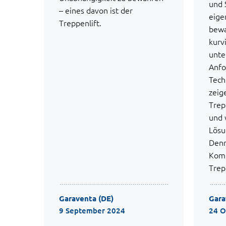
und 
– eines davon ist der
eige
Treppenlift.
bewa
kurv
unte
Anfo
Tech
zeig
Trep
und 
Lösu
Denn 
Komf
Trep
Garaventa (DE)
Gara
9 September 2024
24 O