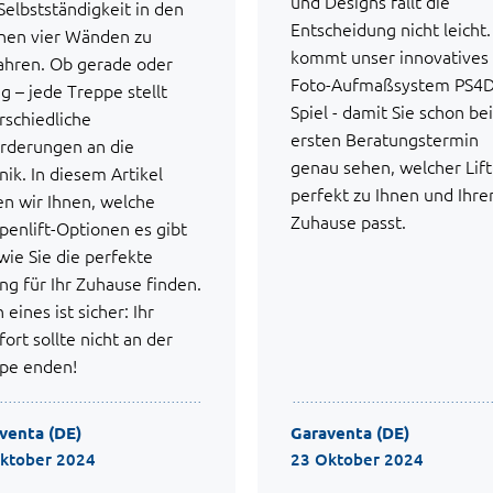
und Designs fällt die
Selbstständigkeit in den
Entscheidung nicht leicht.
nen vier Wänden zu
kommt unser innovatives
hren. Ob gerade oder
Foto-Aufmaßsystem PS4D
ig – jede Treppe stellt
Spiel - damit Sie schon be
rschiedliche
ersten Beratungstermin
rderungen an die
genau sehen, welcher Lift
nik. In diesem Artikel
perfekt zu Ihnen und Ihr
en wir Ihnen, welche
Zuhause passt.
penlift-Optionen es gibt
wie Sie die perfekte
ng für Ihr Zuhause finden.
eines ist sicher: Ihr
ort sollte nicht an der
pe enden!
venta (DE)
Garaventa (DE)
ktober 2024
23 Oktober 2024