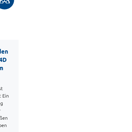
den
S4D
m
st
: Ein
ag
r
oßen
ben